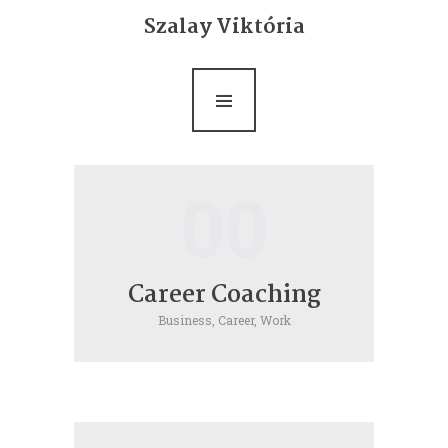
Bemutatkozás
Szalay Viktória
Life coaching
Ultrarövid terápia
Rólam mondták
00
Blog
Kapcsolat
Career Coaching
Business,
Career,
Work