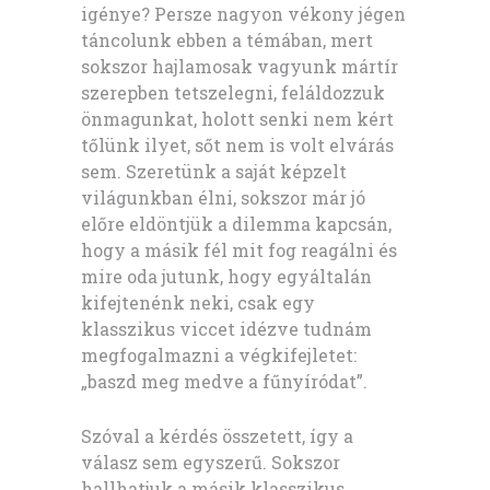
igénye? Persze nagyon vékony jégen
táncolunk ebben a témában, mert
sokszor hajlamosak vagyunk mártír
szerepben tetszelegni, feláldozzuk
önmagunkat, holott senki nem kért
tőlünk ilyet, sőt nem is volt elvárás
sem. Szeretünk a saját képzelt
világunkban élni, sokszor már jó
előre eldöntjük a dilemma kapcsán,
hogy a másik fél mit fog reagálni és
mire oda jutunk, hogy egyáltalán
kifejtenénk neki, csak egy
klasszikus viccet idézve tudnám
megfogalmazni a végkifejletet:
„baszd meg medve a fűnyíródat”.
Szóval a kérdés összetett, így a
válasz sem egyszerű. Sokszor
hallhatjuk a másik klasszikus