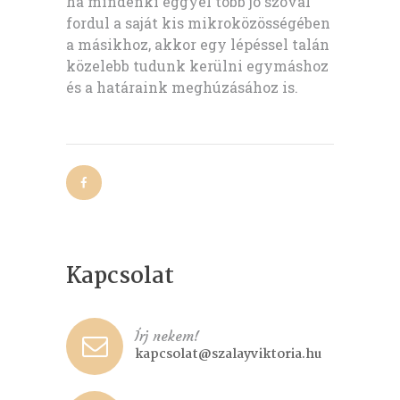
ha mindenki eggyel több jó szóval
fordul a saját kis mikroközösségében
a másikhoz, akkor egy lépéssel talán
közelebb tudunk kerülni egymáshoz
és a határaink meghúzásához is.
Kapcsolat
Írj nekem!
kapcsolat@szalayviktoria.hu