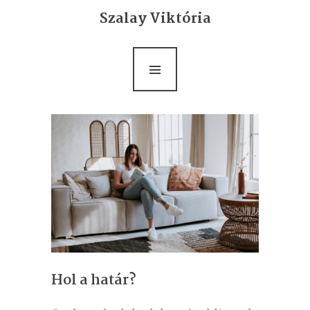
Bemutatkozás
Szalay Viktória
Life coaching
Ultrarövid terápia
Rólam mondták
Blog
Kapcsolat
Hol a határ?