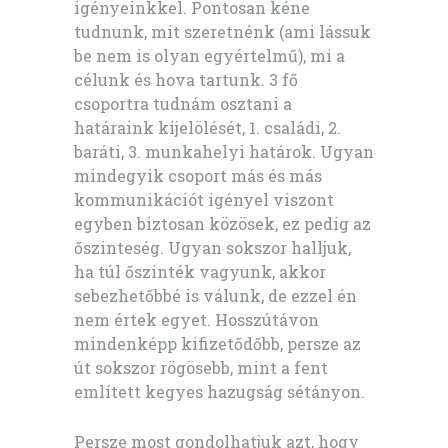
igényeinkkel. Pontosan kéne
tudnunk, mit szeretnénk (ami lássuk
be nem is olyan egyértelmű), mi a
célunk és hova tartunk. 3 fő
csoportra tudnám osztani a
határaink kijelölését, 1. családi, 2.
baráti, 3. munkahelyi határok. Ugyan
mindegyik csoport más és más
kommunikációt igényel viszont
egyben biztosan közösek, ez pedig az
őszinteség. Ugyan sokszor halljuk,
ha túl őszinték vagyunk, akkor
sebezhetőbbé is válunk, de ezzel én
nem értek egyet. Hosszútávon
mindenképp kifizetődőbb, persze az
út sokszor rögösebb, mint a fent
említett kegyes hazugság sétányon.
Persze most gondolhatjuk azt, hogy