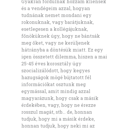
Gyakran fordulnak hozzám kliensek
és a vendégeim azzal, hogyan
tudnának nemet mondani egy
rokonuknak, vagy barátjuknak,
esetlegesen a kollégájuknak,
főnöküknek úgy, hogy ne bántsák
meg őket, vagy ne kerüljenek
hátrányba a döntésük miatt. Ez egy
igen összetett dilemma, hiszen a mai
25-45 éves korosztály úgy
szocializálódott, hogy kegyes
hazugságok mögé bújtatott fél
információkat osztunk meg
egymással, amit mindig azzal
magyarázunk, hogy csak a másik
érdekében, vagy, hogy ne érezze
rosszul magát, stb… de, honnan
tudjuk, hogy mi a másik érdeke,
honnan tudjuk, hogy neki mi az