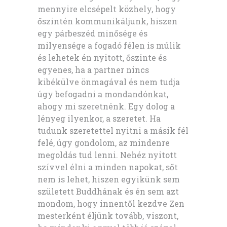
mennyire elcsépelt közhely, hogy
őszintén kommunikáljunk, hiszen
egy párbeszéd minősége és
milyensége a fogadó félen is múlik
és lehetek én nyitott, őszinte és
egyenes, ha a partner nincs
kibékülve önmagával és nem tudja
úgy befogadni a mondandónkat,
ahogy mi szeretnénk. Egy dolog a
lényeg ilyenkor, a szeretet. Ha
tudunk szeretettel nyitni a másik fél
felé, úgy gondolom, az mindenre
megoldás tud lenni. Nehéz nyitott
szívvel élni a minden napokat, sőt
nem is lehet, hiszen egyikünk sem
született Buddhának és én sem azt
mondom, hogy innentől kezdve Zen
mesterként éljünk tovább, viszont,