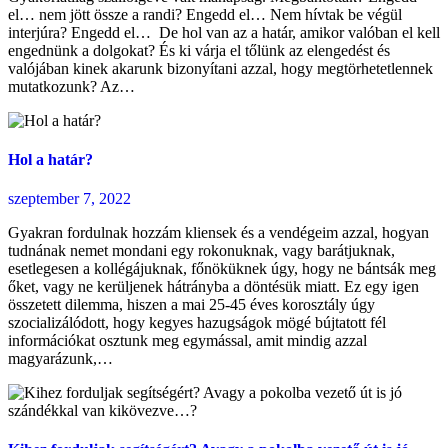
el… nem jött össze a randi? Engedd el… Nem hívtak be végül
interjúra? Engedd el… De hol van az a határ, amikor valóban el kell
engednünk a dolgokat? És ki várja el tőlünk az elengedést és
valójában kinek akarunk bizonyítani azzal, hogy megtörhetetlennek
mutatkozunk? Az…
Hol a határ?
szeptember 7, 2022
Gyakran fordulnak hozzám kliensek és a vendégeim azzal, hogyan
tudnának nemet mondani egy rokonuknak, vagy barátjuknak,
esetlegesen a kollégájuknak, főnöküknek úgy, hogy ne bántsák meg
őket, vagy ne kerüljenek hátrányba a döntésük miatt. Ez egy igen
összetett dilemma, hiszen a mai 25-45 éves korosztály úgy
szocializálódott, hogy kegyes hazugságok mögé bújtatott fél
információkat osztunk meg egymással, amit mindig azzal
magyarázunk,…