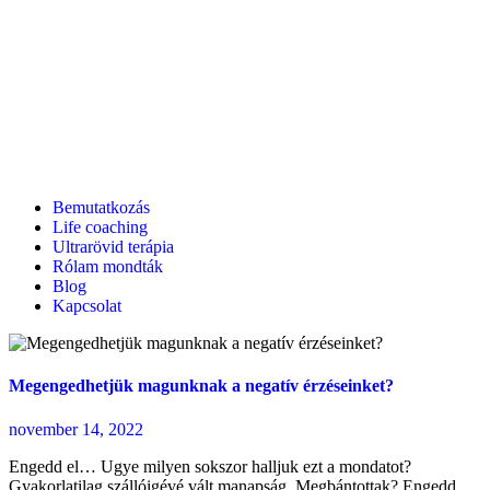
Bemutatkozás
Life coaching
Ultrarövid terápia
Rólam mondták
Blog
Kapcsolat
Megengedhetjük magunknak a negatív érzéseinket?
november 14, 2022
Engedd el… Ugye milyen sokszor halljuk ezt a mondatot?
Gyakorlatilag szállóigévé vált manapság. Megbántottak? Engedd