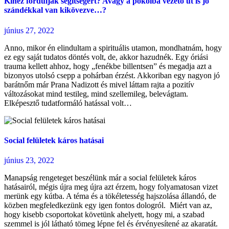
Kihez forduljak segítségért? Avagy a pokolba vezető út is jó
szándékkal van kikövezve…?
június 27, 2022
Anno, mikor én elindultam a spirituális utamon, mondhatnám, hogy
ez egy saját tudatos döntés volt, de, akkor hazudnék. Egy óriási
trauma kellett ahhoz, hogy „fenékbe billentsen” és megadja azt a
bizonyos utolsó csepp a pohárban érzést. Akkoriban egy nagyon jó
barátnőm már Prana Nadizott és mivel láttam rajta a pozitív
változásokat mind testileg, mind szellemileg, belevágtam.
Elképesztő tudatformáló hatással volt…
Social felületek káros hatásai
június 23, 2022
Manapság rengeteget beszélünk már a social felületek káros
hatásairól, mégis újra meg újra azt érzem, hogy folyamatosan vizet
merünk egy kútba. A téma és a tökéletesség hajszolása állandó, de
közben megfeledkezünk egy igen fontos dologról. Miért van az,
hogy kisebb csoportokat követünk ahelyett, hogy mi, a szabad
szemmel is jól látható tömeg lépne fel és érvényesítené az akaratát.